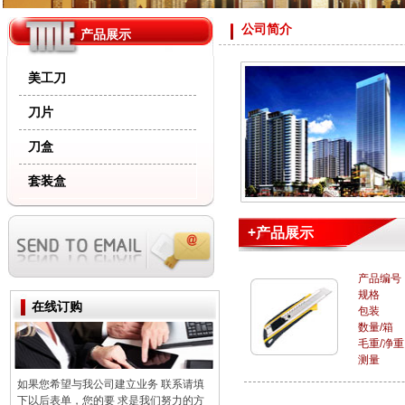
公司简介
产品展示
美工刀
刀片
刀盒
套装盒
+产品展示
产品编号
规格
在线订购
包装
数量/箱
毛重/净重
测量
如果您希望与我公司建立业务 联系请填
下以后表单，您的要 求是我们努力的方